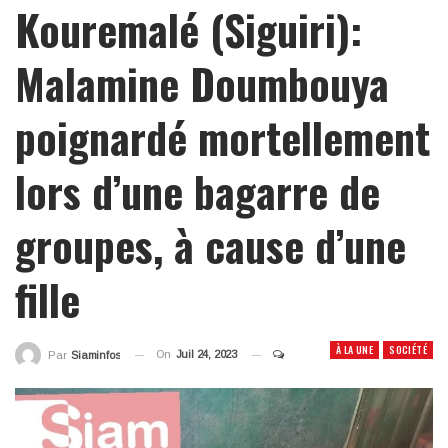
Kouremalé (Siguiri):
Malamine Doumbouya
poignardé mortellement
lors d’une bagarre de
groupes, à cause d’une
fille
À LA UNE
SOCIÉTÉ
On
Juil 24, 2023
Par
Siaminfos