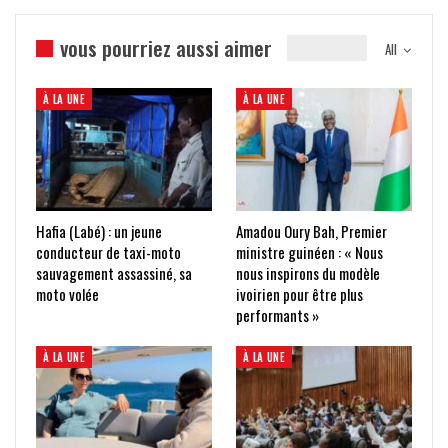
vous pourriez aussi aimer
All
À LA UNE
À LA UNE
Hafia (Labé) : un jeune
Amadou Oury Bah, Premier
conducteur de taxi-moto
ministre guinéen : « Nous
sauvagement assassiné, sa
nous inspirons du modèle
moto volée
ivoirien pour être plus
performants »
À LA UNE
À LA UNE