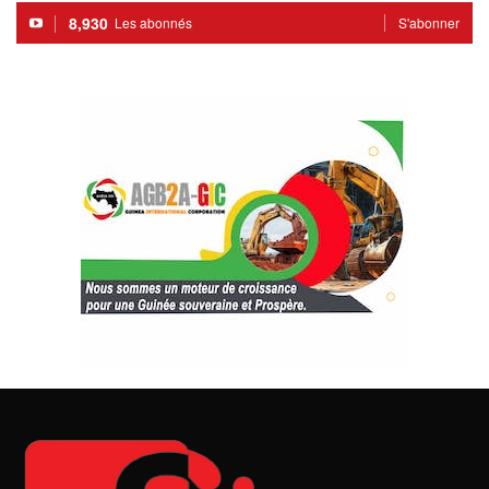
8,930
Les abonnés
S'abonner