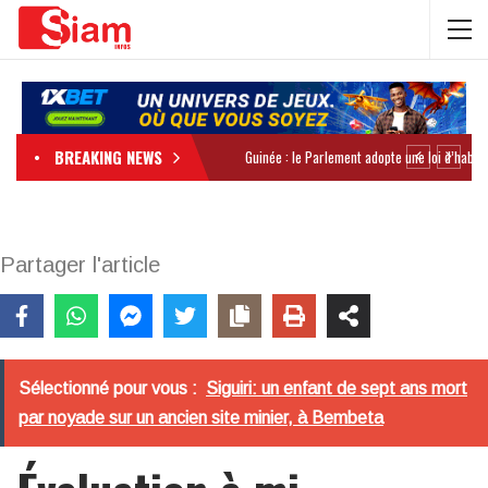
BREAKING NEWS
Partager l'article
Sélectionné pour vous :
Siguiri: un enfant de sept ans mort
par noyade sur un ancien site minier, à Bembeta