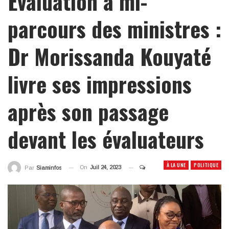
Évaluation à mi-
parcours des ministres :
Dr Morissanda Kouyaté
livre ses impressions
après son passage
devant les évaluateurs
À LA UNE
POLITIQUE
On
Juil 24, 2023
Par
Siaminfos