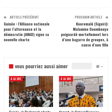
ARTICLE PRÉCÉDENT
PROCHAIN ARTICLE
Guinée : l’Alliance nationale
Kouremalé (Siguiri):
pour l’alternance et la
Malamine Doumbouya
démocratie (ANAD) signe sa
poignardé mortellement lors
nouvelle charte
d’une bagarre de groupes, à
cause d’une fille
vous pourriez aussi aimer
All
À LA UNE
À LA UNE
Guinée : le Parlement adopte
Urgent : le Colonel Bienvenu