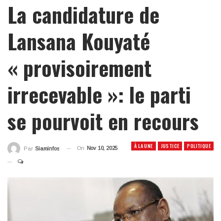
La candidature de
Lansana Kouyaté
« provisoirement
irrecevable »: le parti
se pourvoit en recours
À LA UNE
JUSTICE
POLITIQUE
On
Nov 10, 2025
Par
Siaminfos