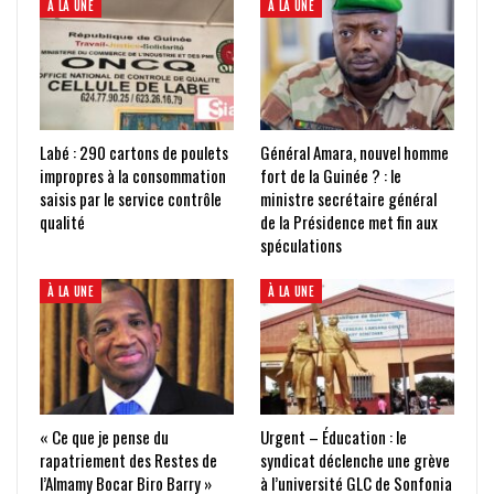
À LA UNE
À LA UNE
Labé : 290 cartons de poulets
Général Amara, nouvel homme
impropres à la consommation
fort de la Guinée ? : le
saisis par le service contrôle
ministre secrétaire général
qualité
de la Présidence met fin aux
spéculations
À LA UNE
À LA UNE
« Ce que je pense du
Urgent – Éducation : le
rapatriement des Restes de
syndicat déclenche une grève
l’Almamy Bocar Biro Barry »
à l’université GLC de Sonfonia