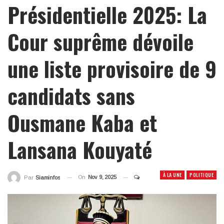
Présidentielle 2025: La
Cour suprême dévoile
une liste provisoire de 9
candidats sans
Ousmane Kaba et
Lansana Kouyaté
À LA UNE
POLITIQUE
On
Nov 9, 2025
Par
Siaminfos