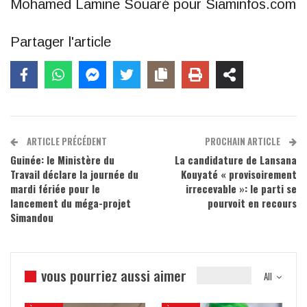
Mohamed Lamine Souaré pour Siaminfos.com
Partager l'article
ARTICLE PRÉCÉDENT
PROCHAIN ARTICLE
Guinée: le Ministère du
La candidature de Lansana
Travail déclare la journée du
Kouyaté « provisoirement
mardi fériée pour le
irrecevable »: le parti se
lancement du méga-projet
pourvoit en recours
Simandou
vous pourriez aussi aimer
All