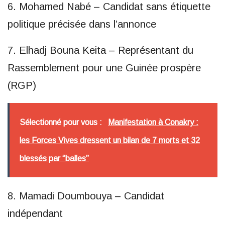
6. Mohamed Nabé – Candidat sans étiquette
politique précisée dans l’annonce
7. Elhadj Bouna Keita – Représentant du
Rassemblement pour une Guinée prospère
(RGP)
Sélectionné pour vous :
Manifestation à Conakry :
les Forces Vives dressent un bilan de 7 morts et 32
blessés par ‘’balles’’
8. Mamadi Doumbouya – Candidat
indépendant