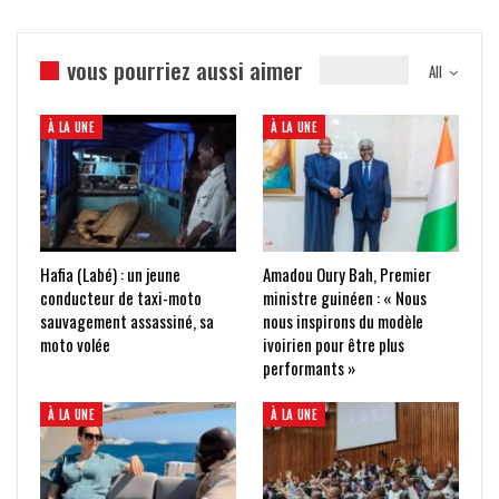
vous pourriez aussi aimer
All
À LA UNE
À LA UNE
Hafia (Labé) : un jeune
Amadou Oury Bah, Premier
conducteur de taxi-moto
ministre guinéen : « Nous
sauvagement assassiné, sa
nous inspirons du modèle
moto volée
ivoirien pour être plus
performants »
À LA UNE
À LA UNE