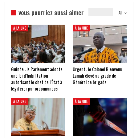
vous pourriez aussi aimer
All
À LA UNE
À LA UNE
Guinée : le Parlement adopte
Urgent : le Colonel Bienvenu
une loi d’habilitation
Lamah élevé au grade de
autorisant le chef de l’État à
Général de brigade
légiférer par ordonnances
À LA UNE
À LA UNE