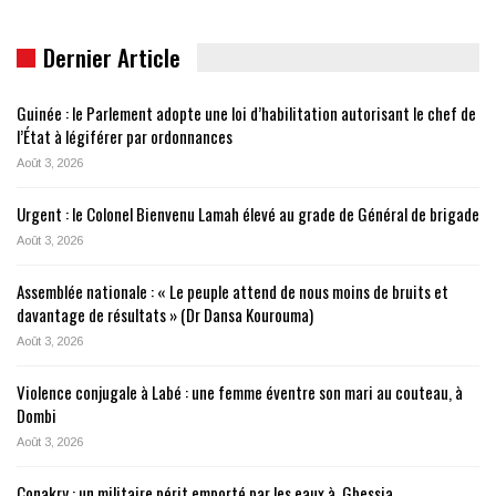
Dernier Article
Guinée : le Parlement adopte une loi d’habilitation autorisant le chef de
l’État à légiférer par ordonnances
Août 3, 2026
Urgent : le Colonel Bienvenu Lamah élevé au grade de Général de brigade
Août 3, 2026
Assemblée nationale : « Le peuple attend de nous moins de bruits et
davantage de résultats » (Dr Dansa Kourouma)
Août 3, 2026
Violence conjugale à Labé : une femme éventre son mari au couteau, à
Dombi
Août 3, 2026
Conakry : un militaire périt emporté par les eaux à, Gbessia