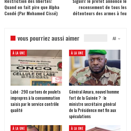
Restriction des libertés:
Siguiri: le préfet annonce le
Quand on fait pire que Alpha
recensement de tous les
Condé (Par Mohamed Cissé)
détenteurs des armes à feu
vous pourriez aussi aimer
All
À LA UNE
À LA UNE
Labé : 290 cartons de poulets
Général Amara, nouvel homme
impropres à la consommation
fort de la Guinée ? : le
saisis par le service contrôle
ministre secrétaire général
qualité
de la Présidence met fin aux
spéculations
À LA UNE
À LA UNE