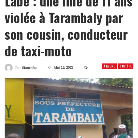
Labé : une fille de 11 ans
violée à Tarambaly par
son cousin, conducteur
de taxi-moto
À LA UNE
SOCIÉTÉ
On
Mai 18, 2023
Par
Siaminfos