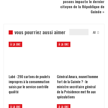
posons impacte le dernier
citoyen de la République de
Guinée »
vous pourriez aussi aimer
All
À LA UNE
À LA UNE
Labé : 290 cartons de poulets
Général Amara, nouvel homme
impropres à la consommation
fort de la Guinée ? : le
saisis par le service contrôle
ministre secrétaire général
qualité
de la Présidence met fin aux
spéculations
À LA UNE
À LA UNE