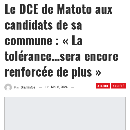
Le DCE de Matoto aux
candidats de sa
commune : « La
tolérance…sera encore
renforcée de plus »
À LA UNE
SOCIÉTÉ
On
Mai 8, 2024
Par
Siaminfos