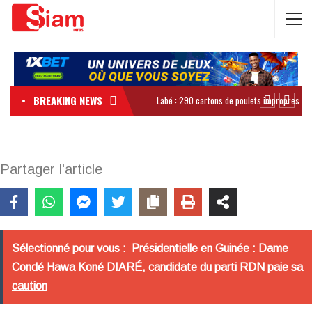
BREAKING NEWS
Partager l'article
Sélectionné pour vous :
Présidentielle en Guinée : Dame
Condé Hawa Koné DIARÉ, candidate du parti RDN paie sa
caution