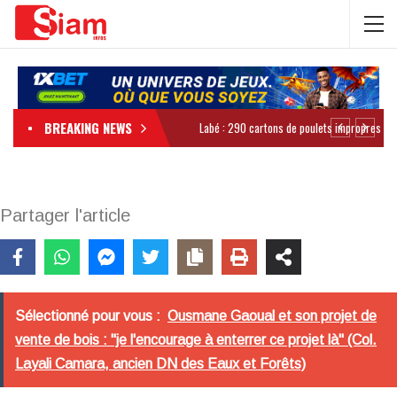
BREAKING NEWS
Partager l'article
Sélectionné pour vous :
Ousmane Gaoual et son projet de
vente de bois : "je l'encourage à enterrer ce projet là" (Col.
Layali Camara, ancien DN des Eaux et Forêts)