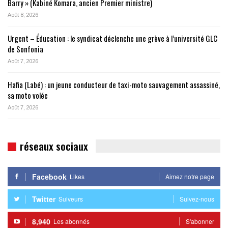
Barry » (Kabiné Komara, ancien Premier ministre)
Août 8, 2026
Urgent – Éducation : le syndicat déclenche une grève à l’université GLC
de Sonfonia
Août 7, 2026
Hafia (Labé) : un jeune conducteur de taxi-moto sauvagement assassiné,
sa moto volée
Août 7, 2026
réseaux sociaux
Facebook
Likes
Aimez notre page
Twitter
Suiveurs
Suivez-nous
8,940
Les abonnés
S'abonner