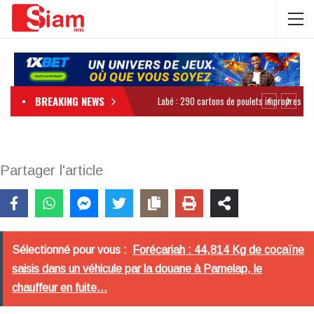
BREAKING NEWS
Partager l'article
Sélectionné pour vous :
Forécariah : 44,814 Kg de cocaïne
saisis dans un véhicule par la douane à Pamelap, le
chauffeur en fuite...