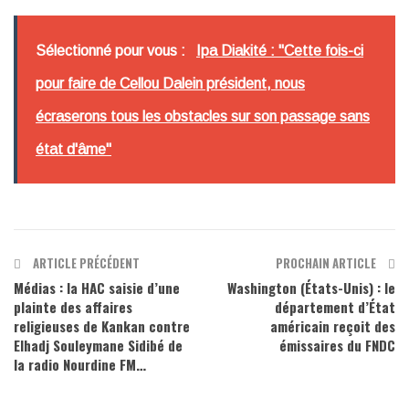
Sélectionné pour vous :
Ipa Diakité : "Cette fois-ci
pour faire de Cellou Dalein président, nous
écraserons tous les obstacles sur son passage sans
état d'âme"
ARTICLE PRÉCÉDENT
PROCHAIN ARTICLE
Médias : la HAC saisie d’une
Washington (États-Unis) : le
plainte des affaires
département d’État
religieuses de Kankan contre
américain reçoit des
Elhadj Souleymane Sidibé de
émissaires du FNDC
la radio Nourdine FM…