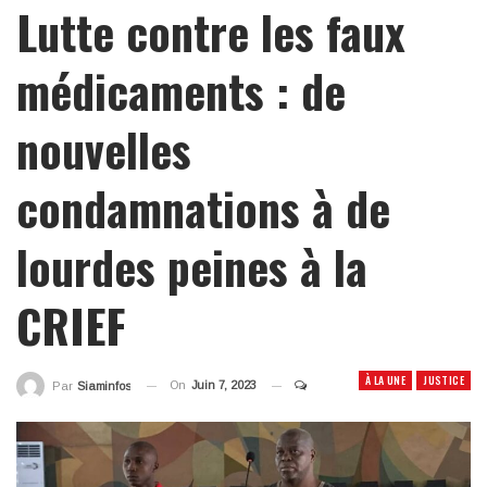
Lutte contre les faux
médicaments : de
nouvelles
condamnations à de
lourdes peines à la
CRIEF
À LA UNE
JUSTICE
On
Juin 7, 2023
Par
Siaminfos