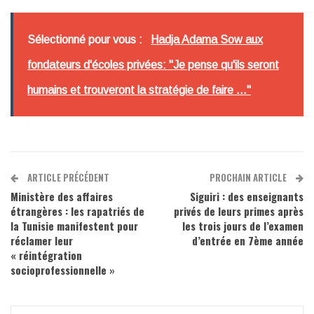
Sélectionné pour vous :
Hadja Adama Sow aux
fondateurs d'écoles privées: "Je pense qu'ils seront
humains et trouveront la stratégie de faire ..."
ARTICLE PRÉCÉDENT
PROCHAIN ARTICLE
Ministère des affaires
Siguiri : des enseignants
étrangères : les rapatriés de
privés de leurs primes après
la Tunisie manifestent pour
les trois jours de l’examen
réclamer leur
d’entrée en 7ème année
« réintégration
socioprofessionnelle »