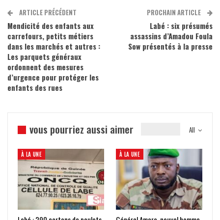
ARTICLE PRÉCÉDENT
PROCHAIN ARTICLE
Mendicité des enfants aux
Labé : six présumés
carrefours, petits métiers
assassins d’Amadou Foula
dans les marchés et autres :
Sow présentés à la presse
Les parquets généraux
ordonnent des mesures
d’urgence pour protéger les
enfants des rues
vous pourriez aussi aimer
All
À LA UNE
À LA UNE
Labé : 290 cartons de poulets
Général Amara, nouvel homme