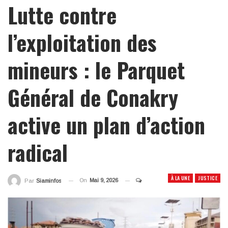
Lutte contre
l’exploitation des
mineurs : le Parquet
Général de Conakry
active un plan d’action
radical
À LA UNE
JUSTICE
On
Mai 9, 2026
Par
Siaminfos