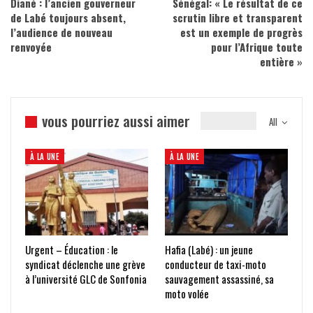
Diané : l’ancien gouverneur
Sénégal: « Le résultat de ce
de Labé toujours absent,
scrutin libre et transparent
l’audience de nouveau
est un exemple de progrès
renvoyée
pour l’Afrique toute
entière »
vous pourriez aussi aimer
All
À LA UNE
À LA UNE
Urgent – Éducation : le
Hafia (Labé) : un jeune
syndicat déclenche une grève
conducteur de taxi-moto
à l’université GLC de Sonfonia
sauvagement assassiné, sa
moto volée