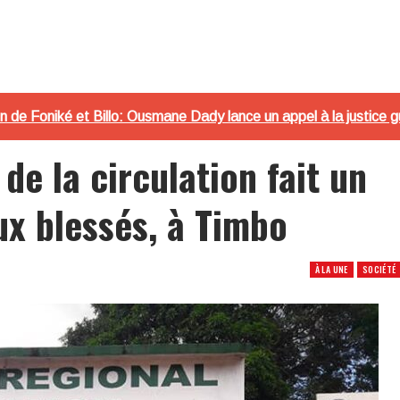
ion de Foniké et Billo: Ousmane Dady lance un appel à la justice 
e la circulation fait un
x blessés, à Timbo
À LA UNE
SOCIÉTÉ