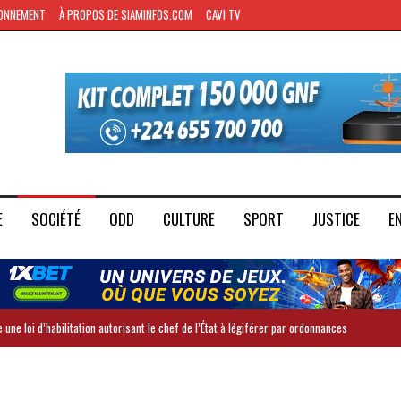
ONNEMENT
À PROPOS DE SIAMINFOS.COM
CAVI TV
E
SOCIÉTÉ
ODD
CULTURE
SPORT
JUSTICE
E
 une loi d’habilitation autorisant le chef de l’État à légiférer par ordonnances