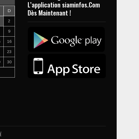
L’application siaminfos.Com
Dès Maintenant !
D
2
9
5
16
2
23
9
30
É