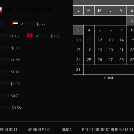
USD - United States Dollar
L
M
M
J
V
S
1
SD
AED
$0.27
3
4
5
6
7
8
AFN
ALL
$0.02
$0.01
10
11
12
13
14
1
AMD
$0.00
17
18
19
20
21
2
ANG
24
25
26
27
28
2
$0.56
31
AOA
$0.00
« Juil
ARS
$0.00
AUD
$0.71
AWG
$0.56
PUBLICITÉ
ABONNEMENT
DMCA
POLITIQUE DE CONFIDENTIALIT