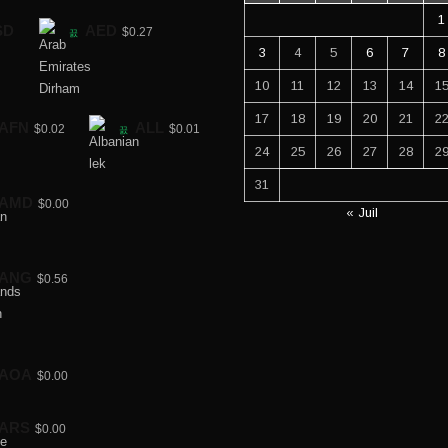
1
SD
AED
$0.27
3
4
5
6
7
8
10
11
12
13
14
1
17
18
19
20
21
2
AFN
ALL
$0.02
$0.01
24
25
26
27
28
2
31
AMD
$0.00
« Juil
ANG
$0.56
AOA
$0.00
ARS
$0.00