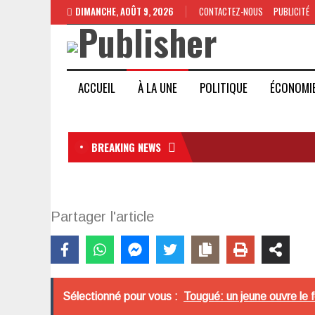
DIMANCHE, AOÛT 9, 2026
CONTACTEZ-NOUS
PUBLICITÉ
ACCUEIL
À LA UNE
POLITIQUE
ÉCONOMI
BREAKING NEWS
Partager l'article
Sélectionné pour vous :
Tougué: un jeune ouvre le 