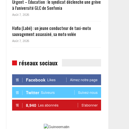
Urgent – Éducation : le syndicat déclenche une grève
à l’université GLC de Sonfonia
Août 7, 2026
Hafia (Labé) : un jeune conducteur de taxi-moto
sauvagement assassiné, sa moto volée
Août 7, 2026
réseaux sociaux
Facebook
Likes
Aimez notre page
Twitter
Suiveurs
Suivez-nous
8,940
Les abonnés
S'abonner