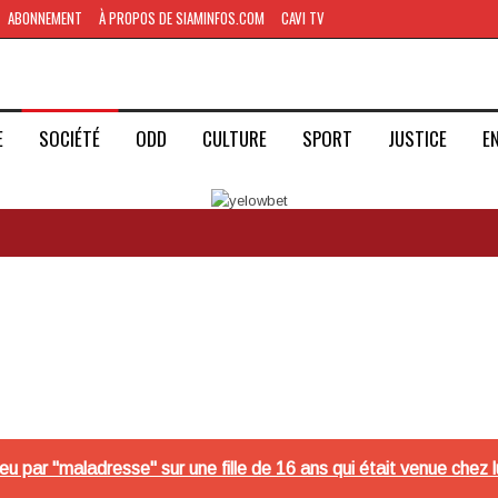
ABONNEMENT
À PROPOS DE SIAMINFOS.COM
CAVI TV
E
SOCIÉTÉ
ODD
CULTURE
SPORT
JUSTICE
E
feu par "maladresse" sur une fille de 16 ans qui était venue che