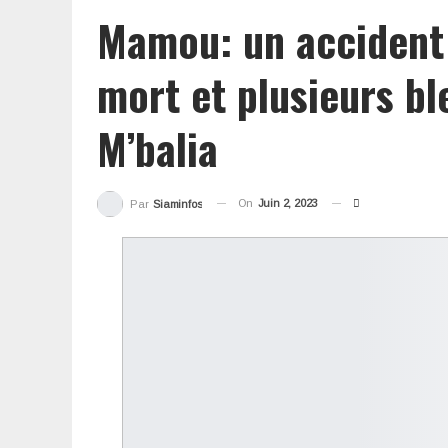
Mamou: un accident d
mort et plusieurs bl
M’balia
On
Juin 2, 2023
Par
Siaminfos