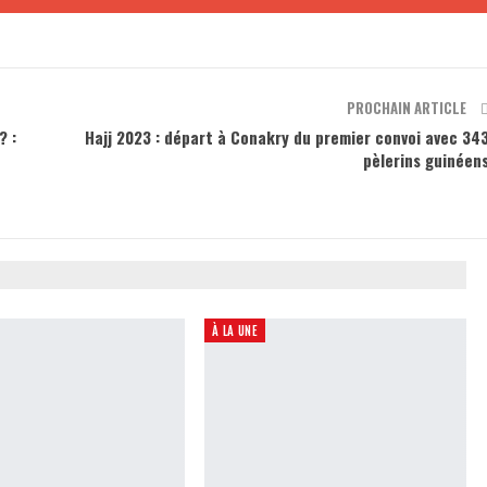
PROCHAIN ARTICLE
? :
Hajj 2023 : départ à Conakry du premier convoi avec 34
pèlerins guinéen
À LA UNE