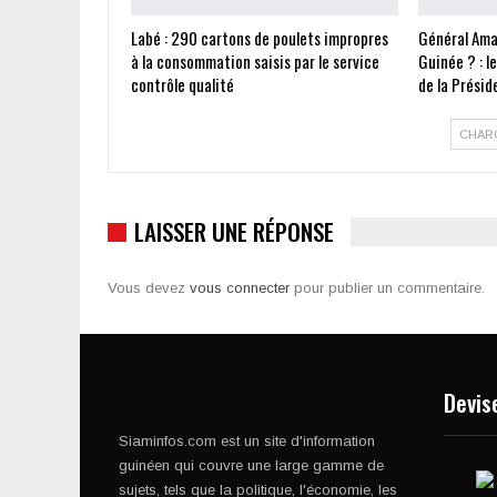
Labé : 290 cartons de poulets impropres
Général Ama
à la consommation saisis par le service
Guinée ? : l
contrôle qualité
de la Présid
CHAR
LAISSER UNE RÉPONSE
Vous devez
vous connecter
pour publier un commentaire.
Devis
Siaminfos.com est un site d'information
guinéen qui couvre une large gamme de
sujets, tels que la politique, l'économie, les