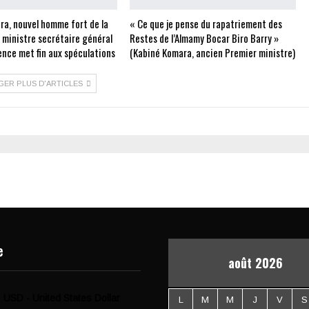
ra, nouvel homme fort de la
« Ce que je pense du rapatriement des
e ministre secrétaire général
Restes de l’Almamy Bocar Biro Barry »
ence met fin aux spéculations
(Kabiné Komara, ancien Premier ministre)
GER PLUS D'ARTICLES
e
août 2026
USD - United States Dollar
L
M
M
J
V
S