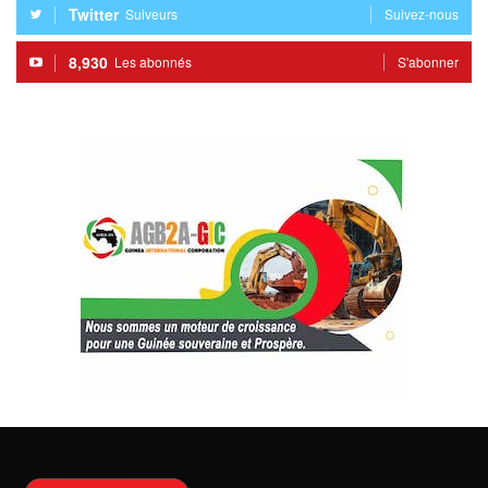
Twitter
Suiveurs
Suivez-nous
8,930
Les abonnés
S'abonner