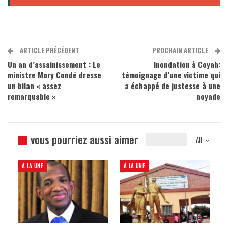
ARTICLE PRÉCÉDENT
PROCHAIN ARTICLE
Un an d’assainissement : Le
Inondation à Coyah:
ministre Mory Condé dresse
témoignage d’une victime qui
un bilan « assez
a échappé de justesse à une
remarquable »
noyade
vous pourriez aussi aimer
All
À LA UNE
À LA UNE