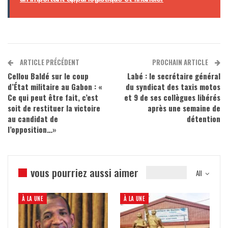
ARTICLE PRÉCÉDENT
PROCHAIN ARTICLE
Cellou Baldé sur le coup
Labé : le secrétaire général
d’État militaire au Gabon : «
du syndicat des taxis motos
Ce qui peut être fait, c’est
et 9 de ses collègues libérés
soit de restituer la victoire
après une semaine de
au candidat de
détention
l’opposition…»
vous pourriez aussi aimer
All
À LA UNE
À LA UNE