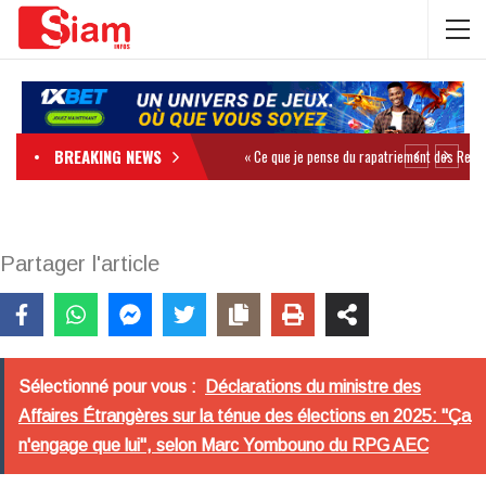
BREAKING NEWS
Partager l'article
Sélectionné pour vous :
Déclarations du ministre des
Affaires Étrangères sur la ténue des élections en 2025: "Ça
n'engage que lui", selon Marc Yombouno du RPG AEC