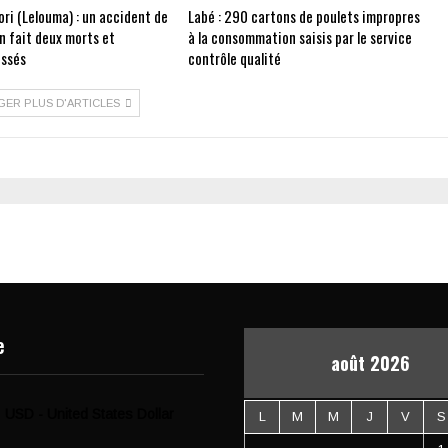
ri (Lelouma) : un accident de
Labé : 290 cartons de poulets impropres
on fait deux morts et
à la consommation saisis par le service
essés
contrôle qualité
GER PLUS D'ARTICLES
e
août 2026
USD - United States Dollar
L
M
M
J
V
S