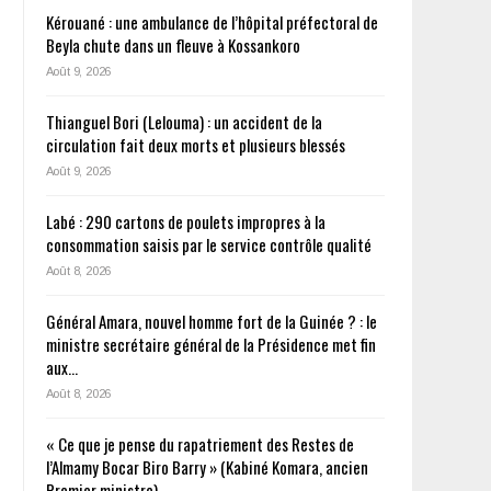
Kérouané : une ambulance de l’hôpital préfectoral de
Beyla chute dans un fleuve à Kossankoro
Août 9, 2026
Thianguel Bori (Lelouma) : un accident de la
circulation fait deux morts et plusieurs blessés
Août 9, 2026
Labé : 290 cartons de poulets impropres à la
consommation saisis par le service contrôle qualité
Août 8, 2026
Général Amara, nouvel homme fort de la Guinée ? : le
ministre secrétaire général de la Présidence met fin
aux…
Août 8, 2026
« Ce que je pense du rapatriement des Restes de
l’Almamy Bocar Biro Barry » (Kabiné Komara, ancien
Premier ministre)