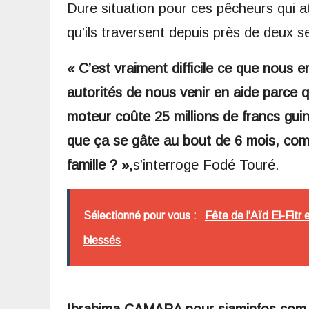
Dure situation pour ces pêcheurs qui att
qu’ils traversent depuis près de deux 
« C’est vraiment difficile ce que nous e
autorités de nous venir en aide parce 
moteur coûte 25 millions de francs gui
que ça se gâte au bout de 6 mois, com
famille ? »,
s’interroge Fodé Touré.
Sélectionné pour vous :
Fête de l'Aïd El-Fitr 
blessés
Ibrahima CAMARA pour siaminfos.com