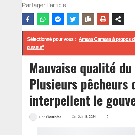
Partager l'article
Sélectionné pour vous :
Amara Camara à propos de l
curseur"
Mauvaise qualité du
Plusieurs pêcheurs d
interpellent le gou
On
Juin 5, 2024
Par
Siaminfos