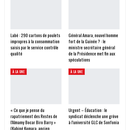
Labé : 290 cartons de poulets
Général Amara, nouvel homme
impropres à la consommation
fort de la Guinée ? : le
saisis par le service contrôle
ministre secrétaire général
qualité
de la Présidence met fin aux
spéculations
À LA UNE
À LA UNE
« Ce que je pense du
Urgent – Éducation : le
rapatriement des Restes de
syndicat déclenche une grève
l’Almamy Bocar Biro Barry »
à l’université GLC de Sonfonia
(Kabiné Komara, ancien