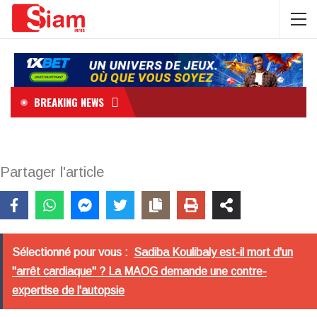
BREAKING NEWS
Partager l'article
Sélectionné pour vous :
Sadiba Koulibaly est-il mort d'un
"arrêt cardiaque" ? La MAOG demande une contre-
expertise de l'autopsie