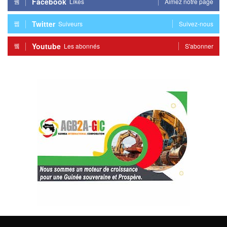
Facebook
Likes
Aimez notre page
Twitter
Suiveurs
Suivez-nous
Youtube
Les abonnés
S'abonner