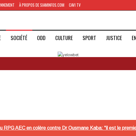
ONNEMENT
À PROPOS DE SIAMINFOS.COM
CAVI TV
E
SOCIÉTÉ
ODD
CULTURE
SPORT
JUSTICE
E
du RPG AEC en colère contre Dr Ousmane Kaba: "il est le premie