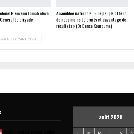
Colonel Bienvenu Lamah élevé
Assemblée nationale : « Le peuple attend
 Général de brigade
de nous moins de bruits et davantage de
résultats » (Dr Dansa Kourouma)
GER PLUS D'ARTICLES
e
août 2026
USD - United States Dollar
L
M
M
J
V
S