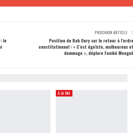
PROCHAIN ARTICLE
: le
Position de Bah Oury sur le retour à l’ordr
i
constitutionnel : « C’est égoïste, malheureux e
dommage », déplore Foniké Mengu
À LA UNE