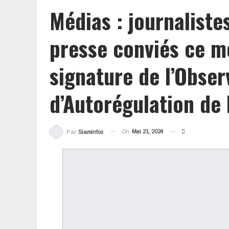
Médias : journaliste
presse conviés ce m
signature de l’Obser
d’Autorégulation de 
On
Mai 21, 2024
Par
Siaminfos