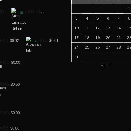
1
SD
AED
$0.27
3
4
5
6
7
8
10
11
12
13
14
1
17
18
19
20
21
2
AFN
ALL
$0.02
$0.01
24
25
26
27
28
2
31
AMD
$0.00
« Juil
ANG
$0.56
AOA
$0.00
ARS
$0.00