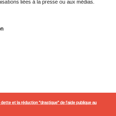
isations liées à la presse ou aux médias.
on
a dette et la réduction "drastique" de l’aide publique au