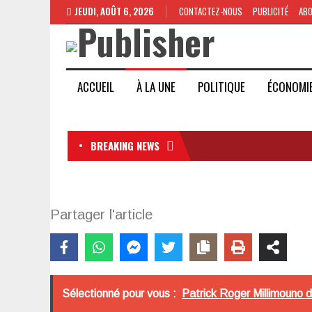
JEUDI, AOÛT 6, 2026
CONTACTEZ-NOUS
PUBLICITÉ
AB
ACCUEIL
À LA UNE
POLITIQUE
ÉCONOMI
BREAKING NEWS
Partager l'article
Sélectionné pour vous :
Patrick Roger Millimouno 