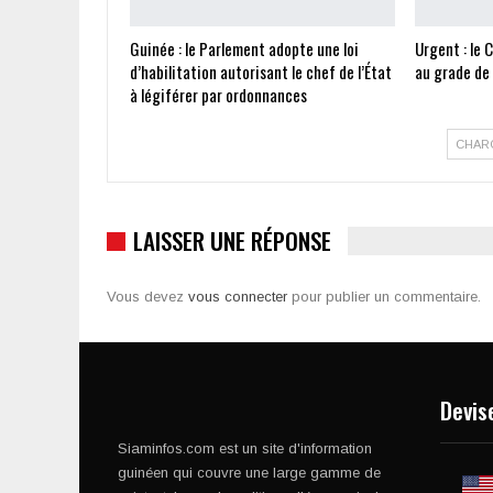
Guinée : le Parlement adopte une loi
Urgent : le 
d’habilitation autorisant le chef de l’État
au grade de
à légiférer par ordonnances
CHAR
LAISSER UNE RÉPONSE
Vous devez
vous connecter
pour publier un commentaire.
Devis
Siaminfos.com est un site d'information
guinéen qui couvre une large gamme de