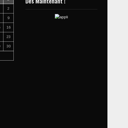
Dès Maintenant !
2
9
5
16
2
23
9
30