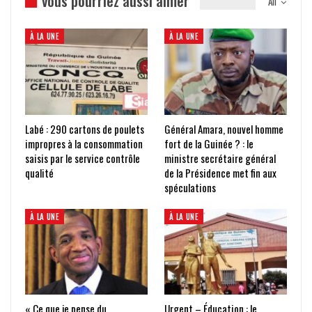
vous pourriez aussi aimer
All
À LA UNE
À LA UNE
Labé : 290 cartons de poulets
Général Amara, nouvel homme
impropres à la consommation
fort de la Guinée ? : le
saisis par le service contrôle
ministre secrétaire général
qualité
de la Présidence met fin aux
spéculations
À LA UNE
À LA UNE
« Ce que je pense du
Urgent – Éducation : le