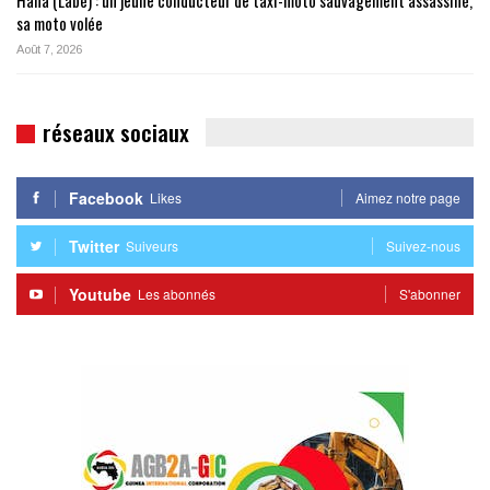
Hafia (Labé) : un jeune conducteur de taxi-moto sauvagement assassiné,
sa moto volée
Août 7, 2026
réseaux sociaux
Facebook
Likes
Aimez notre page
Twitter
Suiveurs
Suivez-nous
Youtube
Les abonnés
S'abonner