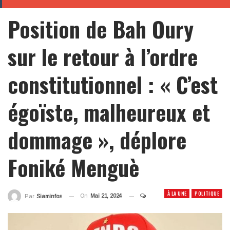
Position de Bah Oury
sur le retour à l’ordre
constitutionnel : « C’est
égoïste, malheureux et
dommage », déplore
Foniké Menguè
À LA UNE
POLITIQUE
On
Mai 21, 2024
Par
Siaminfos