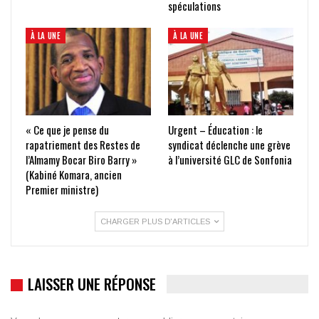
spéculations
À LA UNE
À LA UNE
« Ce que je pense du
Urgent – Éducation : le
rapatriement des Restes de
syndicat déclenche une grève
l’Almamy Bocar Biro Barry »
à l’université GLC de Sonfonia
(Kabiné Komara, ancien
Premier ministre)
CHARGER PLUS D'ARTICLES
LAISSER UNE RÉPONSE