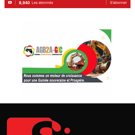
8,940
Les abonnés
S'abonner