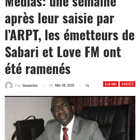
Médias: une semaine
après leur saisie par
l’ARPT, les émetteurs de
Sabari et Love FM ont
été ramenés
À LA UNE
SOCIÉTÉ
On
Mai 26, 2023
Par
Siaminfos