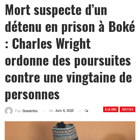
Mort suspecte d’un
détenu en prison à Boké
: Charles Wright
ordonne des poursuites
contre une vingtaine de
personnes
À LA UNE
JUSTICE
On
Juin 6, 2023
Par
Siaminfos