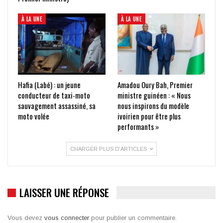
À LA UNE
À LA UNE
Hafia (Labé) : un jeune
Amadou Oury Bah, Premier
conducteur de taxi-moto
ministre guinéen : « Nous
sauvagement assassiné, sa
nous inspirons du modèle
moto volée
ivoirien pour être plus
performants »
CHARGER PLUS D'ARTICLES
LAISSER UNE RÉPONSE
Vous devez
vous connecter
pour publier un commentaire.