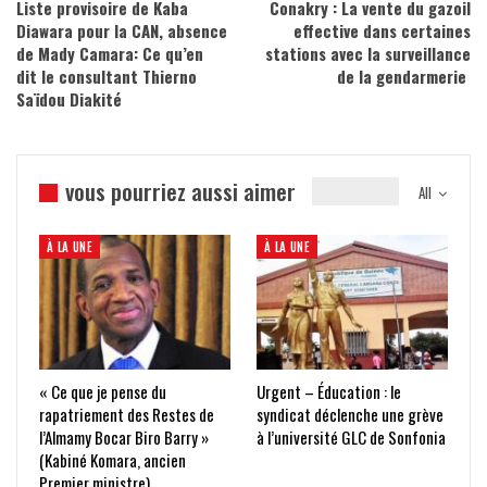
Liste provisoire de Kaba
Conakry : La vente du gazoil
Diawara pour la CAN, absence
effective dans certaines
de Mady Camara: Ce qu’en
stations avec la surveillance
dit le consultant Thierno
de la gendarmerie
Saïdou Diakité
vous pourriez aussi aimer
All
À LA UNE
À LA UNE
« Ce que je pense du
Urgent – Éducation : le
rapatriement des Restes de
syndicat déclenche une grève
l’Almamy Bocar Biro Barry »
à l’université GLC de Sonfonia
(Kabiné Komara, ancien
Premier ministre)