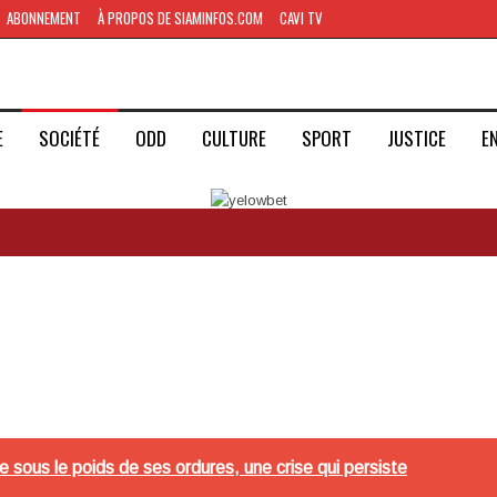
ABONNEMENT
À PROPOS DE SIAMINFOS.COM
CAVI TV
E
SOCIÉTÉ
ODD
CULTURE
SPORT
JUSTICE
E
e sous le poids de ses ordures, une crise qui persiste