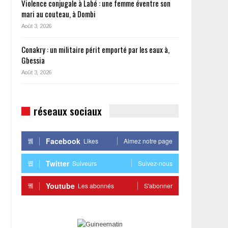
Violence conjugale à Labé : une femme éventre son
mari au couteau, à Dombi
Août 3, 2026
Conakry : un militaire périt emporté par les eaux à,
Gbessia
Août 3, 2026
réseaux sociaux
Facebook
Likes
Aimez notre page
Twitter
Suiveurs
Suivez-nous
Youtube
Les abonnés
S'abonner