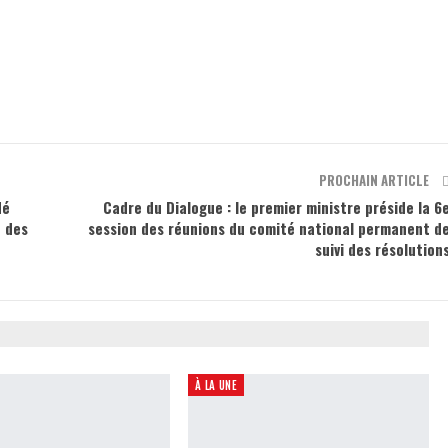
PROCHAIN ARTICLE
dé
Cadre du Dialogue : le premier ministre préside la 6
t des
session des réunions du comité national permanent d
suivi des résolution
À LA UNE