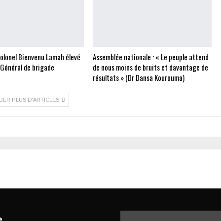
Colonel Bienvenu Lamah élevé
Assemblée nationale : « Le peuple attend
 Général de brigade
de nous moins de bruits et davantage de
résultats » (Dr Dansa Kourouma)
GER PLUS D'ARTICLES
e