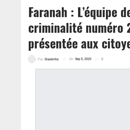
Faranah : L’équipe d
criminalité numéro 2
présentée aux citoy
On
Sep 5, 2023
Par
Siaminfos