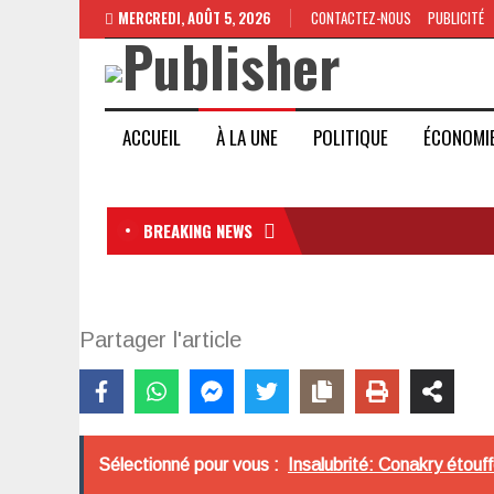
MERCREDI, AOÛT 5, 2026
CONTACTEZ-NOUS
PUBLICITÉ
ACCUEIL
À LA UNE
POLITIQUE
ÉCONOMI
BREAKING NEWS
Partager l'article
Sélectionné pour vous :
Insalubrité: Conakry étouff