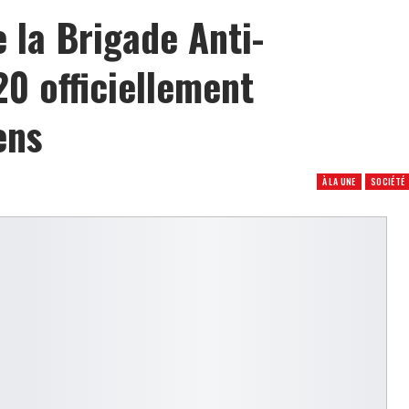
e la Brigade Anti-
0 officiellement
ens
À LA UNE
SOCIÉTÉ