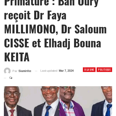
Primature : Bah Oury
reçoit Dr Faya
MILLIMONO, Dr Saloum
CISSE et Elhadj Bouna
KEITA
À LA UNE
POLITIQUE
Last updated
Mar 7, 2024
Par
Siaminfos