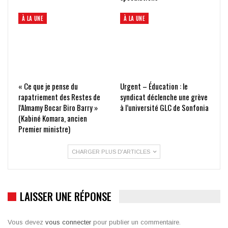
À LA UNE
À LA UNE
« Ce que je pense du
Urgent – Éducation : le
rapatriement des Restes de
syndicat déclenche une grève
l’Almamy Bocar Biro Barry »
à l’université GLC de Sonfonia
(Kabiné Komara, ancien
Premier ministre)
CHARGER PLUS D'ARTICLES
LAISSER UNE RÉPONSE
Vous devez
vous connecter
pour publier un commentaire.