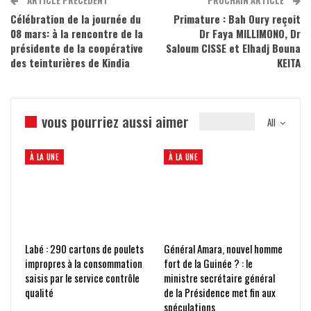
Célébration de la journée du
Primature : Bah Oury reçoit
08 mars: à la rencontre de la
Dr Faya MILLIMONO, Dr
présidente de la coopérative
Saloum CISSE et Elhadj Bouna
des teinturières de Kindia
KEITA
vous pourriez aussi aimer
All
À LA UNE
À LA UNE
Labé : 290 cartons de poulets
Général Amara, nouvel homme
impropres à la consommation
fort de la Guinée ? : le
saisis par le service contrôle
ministre secrétaire général
qualité
de la Présidence met fin aux
spéculations