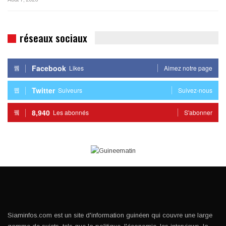
réseaux sociaux
Facebook
Likes
Aimez notre page
Twitter
Suiveurs
Suivez-nous
8,940
Les abonnés
S'abonner
Siaminfos.com est un site d'information guinéen qui couvre une large