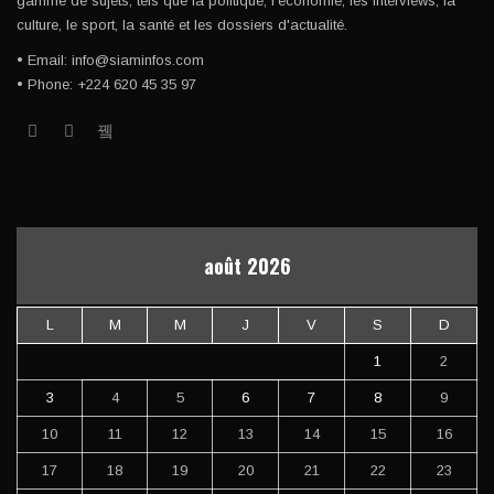
gamme de sujets, tels que la politique, l'économie, les interviews, la
culture, le sport, la santé et les dossiers d'actualité.
• Email: info@siaminfos.com
• Phone: +224 620 45 35 97
août 2026
L
M
M
J
V
S
D
1
2
3
4
5
6
7
8
9
10
11
12
13
14
15
16
17
18
19
20
21
22
23