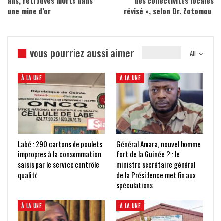
ans, retrouvés m0rts dans
des collectivités locales
une mine d’or
révisé », selon Dr. Zotomou
vous pourriez aussi aimer
All
À LA UNE
À LA UNE
Labé : 290 cartons de poulets
Général Amara, nouvel homme
impropres à la consommation
fort de la Guinée ? : le
saisis par le service contrôle
ministre secrétaire général
qualité
de la Présidence met fin aux
spéculations
À LA UNE
À LA UNE