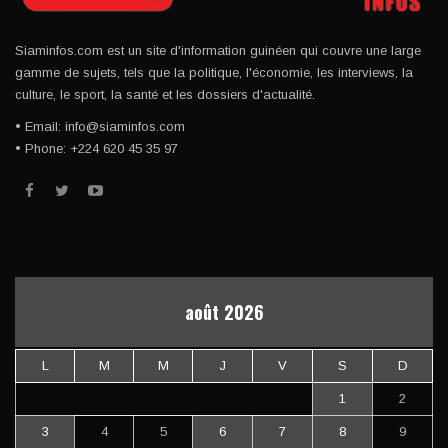
Siaminfos.com est un site d'information guinéen qui couvre une large
gamme de sujets, tels que la politique, l'économie, les interviews, la
culture, le sport, la santé et les dossiers d'actualité.
• Email: info@siaminfos.com
• Phone: +224 620 45 35 97
août 2026
L
M
M
J
V
S
D
1
2
3
4
5
6
7
8
9