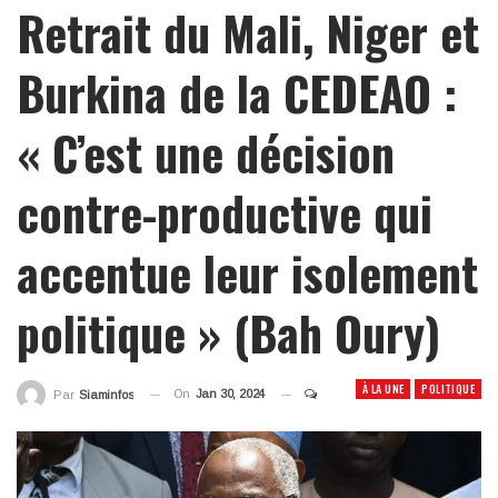
Retrait du Mali, Niger et
Burkina de la CEDEAO :
« C’est une décision
contre-productive qui
accentue leur isolement
politique » (Bah Oury)
À LA UNE
POLITIQUE
On
Jan 30, 2024
Par
Siaminfos