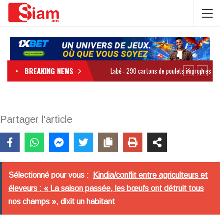
BREAKING NEWS
Partager l'article
Sélectionné pour vous :
Kindia/conflit entre agriculteurs et
éleveurs : « La saison passée, les bœufs ont détruit tous
nos champs », dixit un habitant