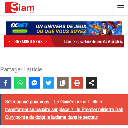
BREAKING NEWS
Partager l'article
Sélectionné pour vous :
La Guinée peine-t-elle à
transformer sa bauxite sur place ? : le Premier ministre Bah
Oury pointe du doigt le laxisme dans le secteur