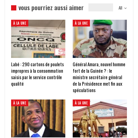
vous pourriez aussi aimer
All
À LA UNE
À LA UNE
Labé : 290 cartons de poulets
Général Amara, nouvel homme
impropres à la consommation
fort de la Guinée ? : le
saisis par le service contrôle
ministre secrétaire général
qualité
de la Présidence met fin aux
spéculations
À LA UNE
À LA UNE