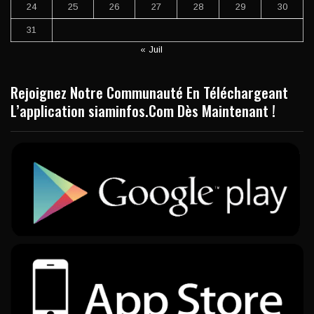
24
25
26
27
28
29
30
31
« Juil
Rejoignez Notre Communauté En Téléchargeant
L’application siaminfos.Com Dès Maintenant !