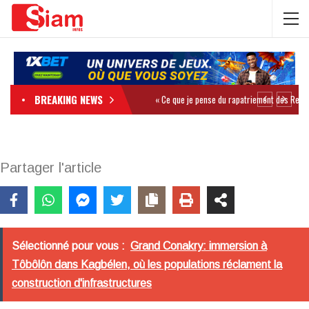
BREAKING NEWS
Partager l'article
Sélectionné pour vous :
Grand Conakry: immersion à
Tôbôlôn dans Kagbélen, où les populations réclament la
construction d'infrastructures