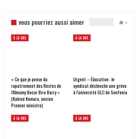
vous pourriez aussi aimer
All
À LA UNE
À LA UNE
« Ce que je pense du
Urgent – Éducation : le
rapatriement des Restes de
syndicat déclenche une grève
l’Almamy Bocar Biro Barry »
à l’université GLC de Sonfonia
(Kabiné Komara, ancien
Premier ministre)
À LA UNE
À LA UNE