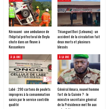
Kérouané : une ambulance de
Thianguel Bori (Lelouma) : un
l’hôpital préfectoral de Beyla
accident de la circulation fait
chute dans un fleuve à
deux morts et plusieurs
Kossankoro
blessés
À LA UNE
À LA UNE
Labé : 290 cartons de poulets
Général Amara, nouvel homme
impropres à la consommation
fort de la Guinée ? : le
saisis par le service contrôle
ministre secrétaire général
qualité
de la Présidence met fin aux