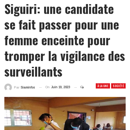
Siguiri: une candidate
se fait passer pour une
femme enceinte pour
tromper la vigilance des
surveillants
À LA UNE
SOCIÉTÉ
On
Juin 19, 2023
Par
Siaminfos