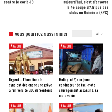
contre le covid-19
aujourd’hui, c’est d’envoyer
la 4e coupe d’Afrique des
clubs en Guinée » (KPC)
vous pourriez aussi aimer
All
À LA UNE
À LA UNE
Urgent – Éducation : le
Hafia (Labé) : un jeune
syndicat déclenche une grève
conducteur de taxi-moto
à l’université GLC de Sonfonia
sauvagement assassiné, sa
moto volée
À LA UNE
À LA UNE