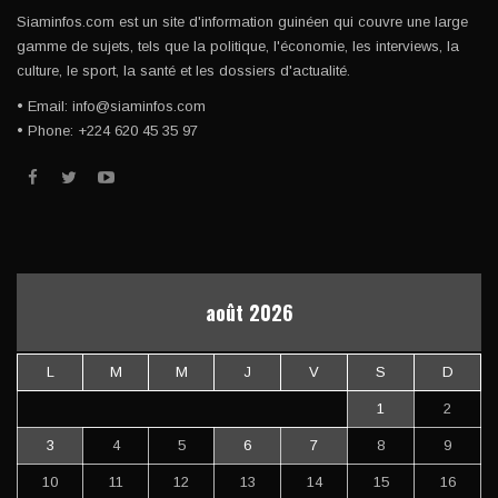
Siaminfos.com est un site d'information guinéen qui couvre une large
gamme de sujets, tels que la politique, l'économie, les interviews, la
culture, le sport, la santé et les dossiers d'actualité.
• Email: info@siaminfos.com
• Phone: +224 620 45 35 97
août 2026
L
M
M
J
V
S
D
1
2
3
4
5
6
7
8
9
10
11
12
13
14
15
16