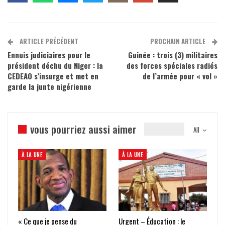
ARTICLE PRÉCÉDENT
PROCHAIN ARTICLE
Ennuis judiciaires pour le
Guinée : trois (3) militaires
président déchu du Niger : la
des forces spéciales radiés
CEDEAO s’insurge et met en
de l’armée pour « vol »
garde la junte nigérienne
vous pourriez aussi aimer
All
À LA UNE
À LA UNE
« Ce que je pense du
Urgent – Éducation : le