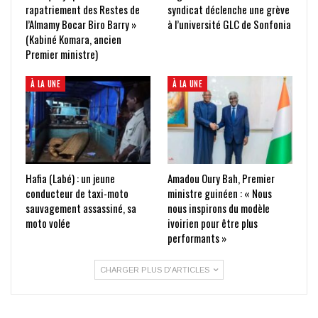
rapatriement des Restes de
syndicat déclenche une grève
l’Almamy Bocar Biro Barry »
à l’université GLC de Sonfonia
(Kabiné Komara, ancien
Premier ministre)
À LA UNE
À LA UNE
Hafia (Labé) : un jeune
Amadou Oury Bah, Premier
conducteur de taxi-moto
ministre guinéen : « Nous
sauvagement assassiné, sa
nous inspirons du modèle
moto volée
ivoirien pour être plus
performants »
CHARGER PLUS D'ARTICLES