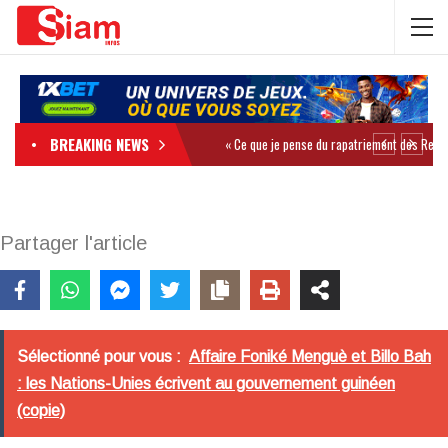
BREAKING NEWS
Partager l'article
Sélectionné pour vous :
Affaire Foniké Menguè et Billo Bah
: les Nations-Unies écrivent au gouvernement guinéen
(copie)