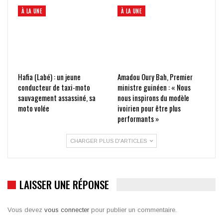
À LA UNE
À LA UNE
Hafia (Labé) : un jeune
Amadou Oury Bah, Premier
conducteur de taxi-moto
ministre guinéen : « Nous
sauvagement assassiné, sa
nous inspirons du modèle
moto volée
ivoirien pour être plus
performants »
CHARGER PLUS D'ARTICLES
LAISSER UNE RÉPONSE
Vous devez
vous connecter
pour publier un commentaire.