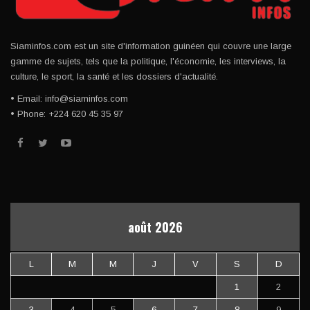
Siaminfos.com est un site d'information guinéen qui couvre une large
gamme de sujets, tels que la politique, l'économie, les interviews, la
culture, le sport, la santé et les dossiers d'actualité.
• Email: info@siaminfos.com
• Phone: +224 620 45 35 97
août 2026
L
M
M
J
V
S
D
1
2
3
4
5
6
7
8
9