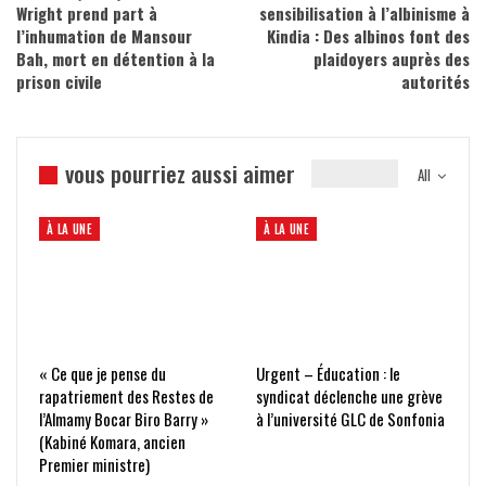
Wright prend part à
sensibilisation à l’albinisme à
l’inhumation de Mansour
Kindia : Des albinos font des
Bah, mort en détention à la
plaidoyers auprès des
prison civile
autorités
vous pourriez aussi aimer
All
À LA UNE
À LA UNE
« Ce que je pense du
Urgent – Éducation : le
rapatriement des Restes de
syndicat déclenche une grève
l’Almamy Bocar Biro Barry »
à l’université GLC de Sonfonia
(Kabiné Komara, ancien
Premier ministre)