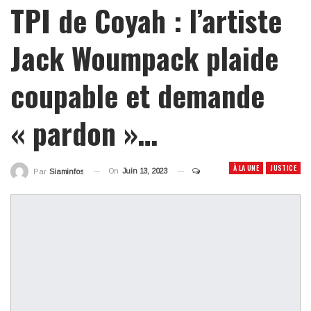
TPI de Coyah : l’artiste
Jack Woumpack plaide
coupable et demande
« pardon »…
À LA UNE
JUSTICE
On
Juin 13, 2023
Par
Siaminfos