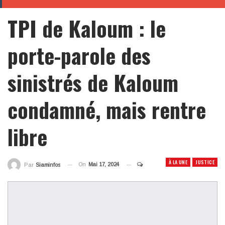
TPI de Kaloum : le
porte-parole des
sinistrés de Kaloum
condamné, mais rentre
libre
À LA UNE
JUSTICE
On
Mai 17, 2024
Par
Siaminfos