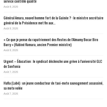
service contrôle qualité
Août 8, 2026
Général Amara, nouvel homme fort de la Guinée ? : le ministre secrétaire
général de la Présidence met fin aux…
Août 8, 2026
« Ce que je pense du rapatriement des Restes de l’Almamy Bocar Biro
Barry » (Kabiné Komara, ancien Premier ministre)
Août 8, 2026
Urgent – Éducation : le syndicat déclenche une grève à l’université GLC
de Sonfonia
Août 7, 2026
Hafia (Labé) : un jeune conducteur de taxi-moto sauvagement assassiné,
sa moto volée
Août 7, 2026