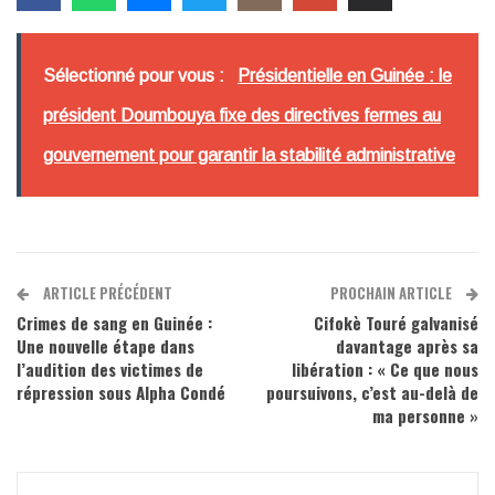
Sélectionné pour vous :
Présidentielle en Guinée : le
président Doumbouya fixe des directives fermes au
gouvernement pour garantir la stabilité administrative
ARTICLE PRÉCÉDENT
PROCHAIN ARTICLE
Crimes de sang en Guinée :
Cifokè Touré galvanisé
Une nouvelle étape dans
davantage après sa
l’audition des victimes de
libération : « Ce que nous
répression sous Alpha Condé
poursuivons, c’est au-delà de
ma personne »