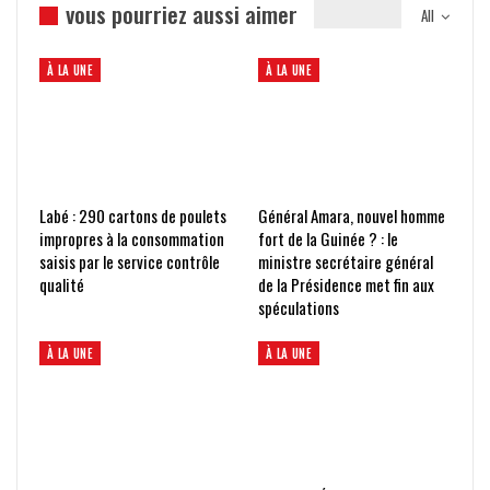
vous pourriez aussi aimer
All
À LA UNE
À LA UNE
Labé : 290 cartons de poulets
Général Amara, nouvel homme
impropres à la consommation
fort de la Guinée ? : le
saisis par le service contrôle
ministre secrétaire général
qualité
de la Présidence met fin aux
spéculations
À LA UNE
À LA UNE