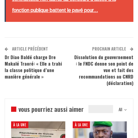
fonction publique battent le pavé pour...
ARTICLE PRÉCÉDENT
PROCHAIN ARTICLE
Dr Diao Baldé charge Dre
Dissolution du gouvernement
Makalé Traoré: « Elle a trahi
: le FNDC donne son point de
la classe politique d’une
vue et fait des
manière générale »
recommandations au CNRD
(déclaration)
vous pourriez aussi aimer
All
À LA UNE
À LA UNE