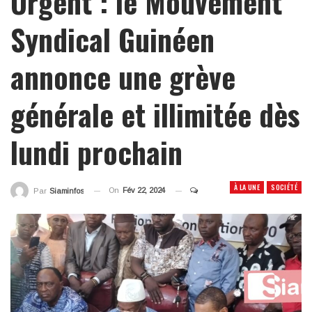
Urgent : le Mouvement
Syndical Guinéen
annonce une grève
générale et illimitée dès
lundi prochain
À LA UNE
SOCIÉTÉ
On
Fév 22, 2024
Par
Siaminfos