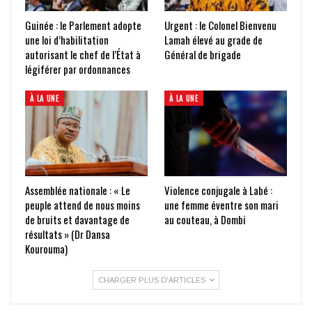
Guinée : le Parlement adopte
Urgent : le Colonel Bienvenu
une loi d’habilitation
Lamah élevé au grade de
autorisant le chef de l’État à
Général de brigade
légiférer par ordonnances
À LA UNE
À LA UNE
Assemblée nationale : « Le
Violence conjugale à Labé :
peuple attend de nous moins
une femme éventre son mari
de bruits et davantage de
au couteau, à Dombi
résultats » (Dr Dansa
Kourouma)
CHARGER PLUS D'ARTICLES