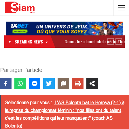
BREAKING NEWS
Partager l'article
Sélectionné pour vous :
L'AS Bolonta bat le Horoya (2-1) à
la reprise du championnat féminin : "nos filles ont du talent,
c'est les compétitions qui leur manquaient" (coach AS
Bolonta)