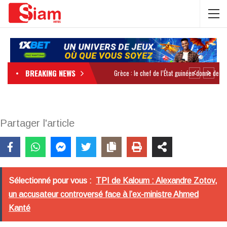
BREAKING NEWS
Partager l'article
Sélectionné pour vous :
TPI de Kaloum : Alexandre Zotov,
un accusateur controversé face à l’ex-ministre Ahmed
Kanté