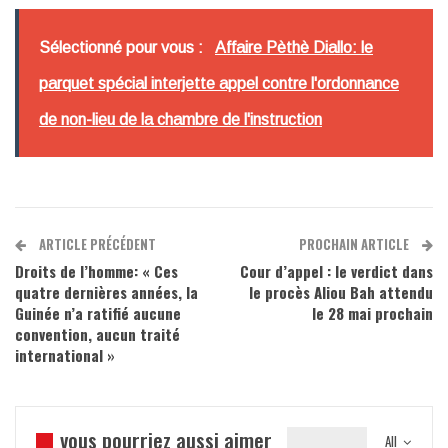
Sélectionné pour vous :
Affaire Pèthè Diallo: le
parquet spécial interjette appel contre l'ordonnance
de non-lieu de la chambre de l'instruction
ARTICLE PRÉCÉDENT
PROCHAIN ARTICLE
Droits de l’homme: « Ces
Cour d’appel : le verdict dans
quatre dernières années, la
le procès Aliou Bah attendu
Guinée n’a ratifié aucune
le 28 mai prochain
convention, aucun traité
international »
vous pourriez aussi aimer
All