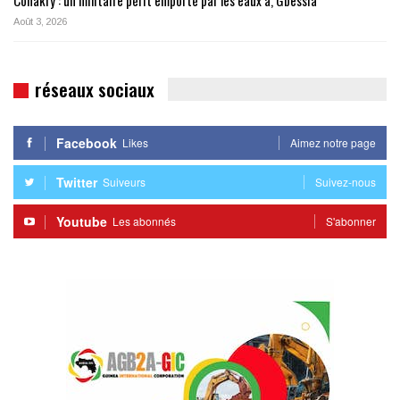
Conakry : un militaire périt emporté par les eaux à, Gbessia
Août 3, 2026
réseaux sociaux
Facebook
Likes
Aimez notre page
Twitter
Suiveurs
Suivez-nous
Youtube
Les abonnés
S'abonner