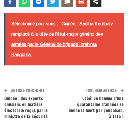
Sélectionné pour vous :
Guinée : Sadiba Koulibaly
remplacé à la tête de l'état-major général des
armées par le Général de brigade Ibrahima
Bangoura
ARTICLE PRÉCÉDENT
PROCHAIN ARTICLE
Guinée : des experts
Labé: un homme d’une
onusiens en matière
quarantaine d’années se
électorale reçus par le
donne la mort par pendaison,
ministre de la Sécurité
à Tata 1