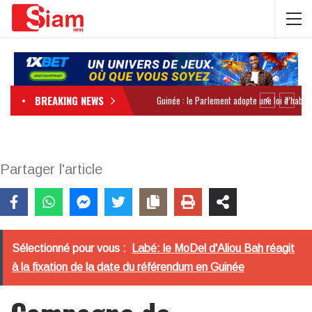
BREAKING NEWS
Partager l'article
Sélectionné pour vous :
Labé: le MoDel d'Aliou Bah réagit
à la fixation de la date du référendum en Guinée