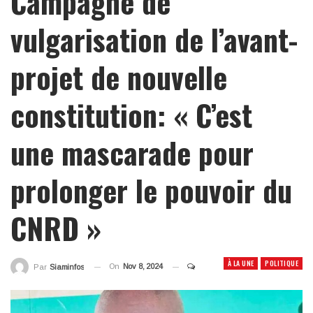
Campagne de
vulgarisation de l’avant-
projet de nouvelle
constitution: « C’est
une mascarade pour
prolonger le pouvoir du
CNRD »
À LA UNE
POLITIQUE
On
Nov 8, 2024
Par
Siaminfos