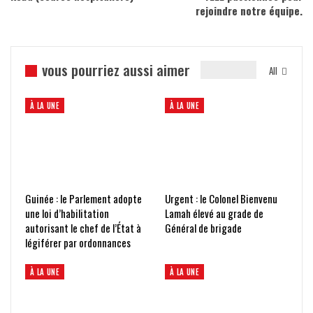
rejoindre notre équipe.
vous pourriez aussi aimer
All
À LA UNE
À LA UNE
Guinée : le Parlement adopte
Urgent : le Colonel Bienvenu
une loi d’habilitation
Lamah élevé au grade de
autorisant le chef de l’État à
Général de brigade
légiférer par ordonnances
À LA UNE
À LA UNE