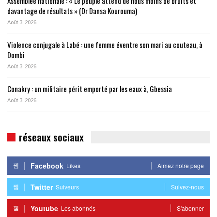
Assemblée nationale : « Le peuple attend de nous moins de bruits et
davantage de résultats » (Dr Dansa Kourouma)
Août 3, 2026
Violence conjugale à Labé : une femme éventre son mari au couteau, à
Dombi
Août 3, 2026
Conakry : un militaire périt emporté par les eaux à, Gbessia
Août 3, 2026
réseaux sociaux
Facebook
Likes
Aimez notre page
Twitter
Suiveurs
Suivez-nous
Youtube
Les abonnés
S'abonner