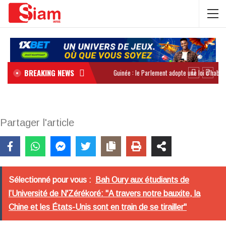
BREAKING NEWS
Partager l'article
Sélectionné pour vous :
Bah Oury aux étudiants de
l’Université de N'Zérékoré: "A travers notre bauxite, la
Chine et les États-Unis sont en train de se tirailler"