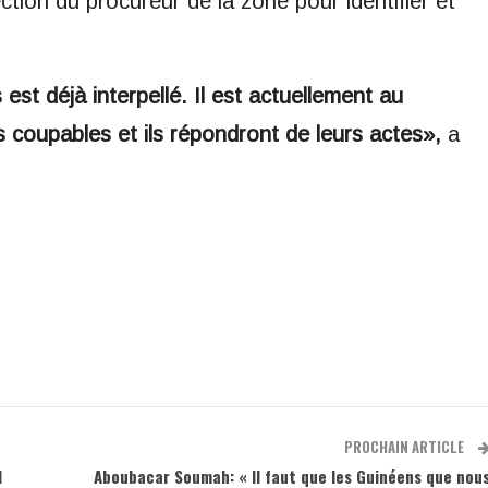
tion du procureur de la zone pour identifier et
s est déjà interpellé. Il est actuellement au
 coupables et ils répondront de leurs actes»,
a
PROCHAIN ARTICLE
l
Aboubacar Soumah: « Il faut que les Guinéens que nou