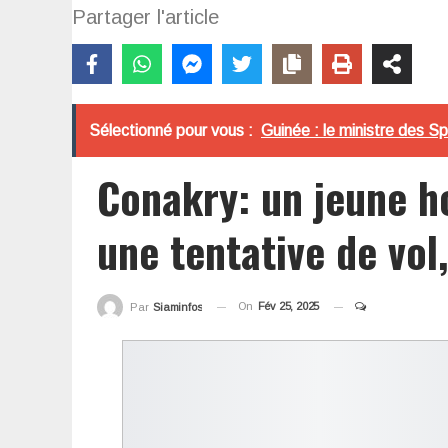
Partager l'article
Sélectionné pour vous :
Guinée : le ministre des 
Conakry: un jeune 
une tentative de vol
On
Fév 25, 2025
Par
Siaminfos