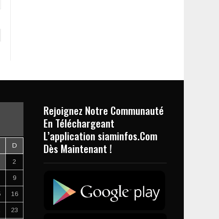
Rejoignez Notre Communauté
En Téléchargeant
L’application siaminfos.Com
Dès Maintenant !
D
2
9
5
16
2
23