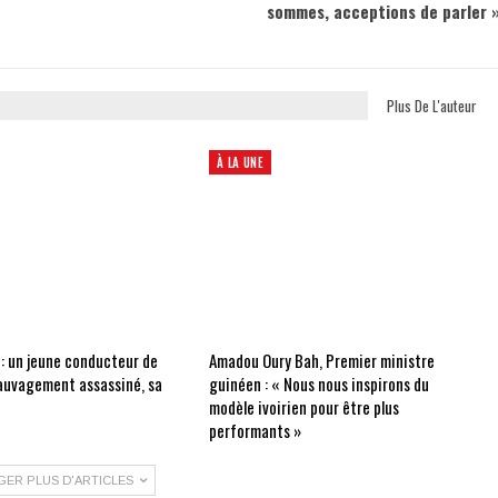
sommes, acceptions de parler 
Plus De L'auteur
À LA UNE
 : un jeune conducteur de
Amadou Oury Bah, Premier ministre
auvagement assassiné, sa
guinéen : « Nous nous inspirons du
modèle ivoirien pour être plus
performants »
GER PLUS D'ARTICLES