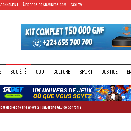
ABONNEMENT
À PROPOS DE SIAMINFOS.COM
CAVI TV
E
SOCIÉTÉ
ODD
CULTURE
SPORT
JUSTICE
E
dicat déclenche une grève à l’université GLC de Sonfonia