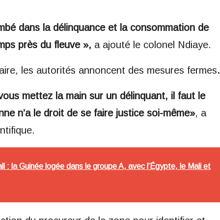
ombé dans la délinquance et la consommation de
emps près du fleuve »,
a ajouté le colonel Ndiaye.
aire, les autorités annoncent des mesures fermes
.
ous mettez la main sur un délinquant, il faut le
ne n’a le droit de se faire justice soi-même»
, a
ntifique.
l : la Guinée logée dans le groupe A, avec l’Égypte, le Mali et