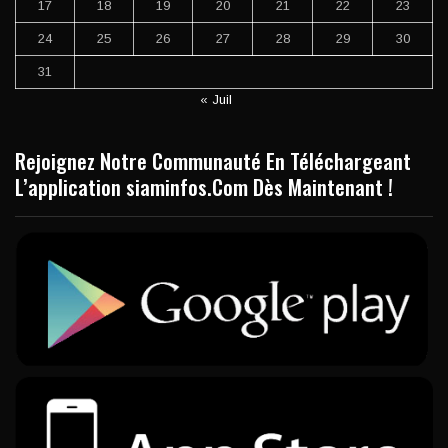
17
18
19
20
21
22
23
24
25
26
27
28
29
30
31
« Juil
Rejoignez Notre Communauté En Téléchargeant
L’application siaminfos.Com Dès Maintenant !