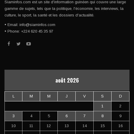
Siaminfos.com est un site d'information guinéen qui couvre une large
gamme de sujets, tels que la politique, l'économie, les interviews, la
culture, le sport, la santé et les dossiers d'actualité.
• Email: info@siaminfos.com
• Phone: +224 620 45 35 97
août 2026
L
M
M
J
V
S
D
1
2
3
4
5
6
7
8
9
10
11
12
13
14
15
16