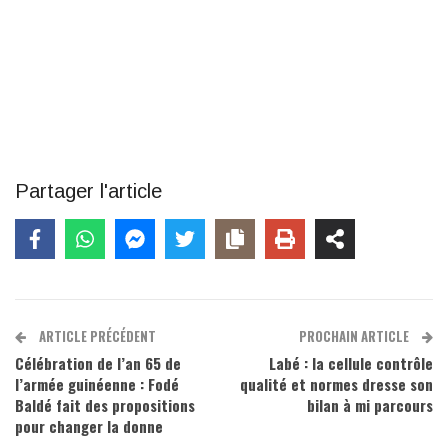
Partager l'article
ARTICLE PRÉCÉDENT
PROCHAIN ARTICLE
Célébration de l’an 65 de
Labé : la cellule contrôle
l’armée guinéenne : Fodé
qualité et normes dresse son
Baldé fait des propositions
bilan à mi parcours
pour changer la donne