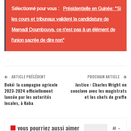
Sélectionné pour vous :
Présidentielle en Guinée: "Si
les cours et tribunaux valident la candidature de
Mamadi Doumbouya, ce n'est pas à un élément de
l'union sacrée de dire non"
ARTICLE PRÉCÉDENT
PROCHAIN ARTICLE
Boké: la campagne agricole
Justice : Charles Wright en
2023-2024 officiellement
conclave avec les magistrats
lancée par les autorités
et les chefs de greffe
locales, à Koba
vous pourriez aussi aimer
All