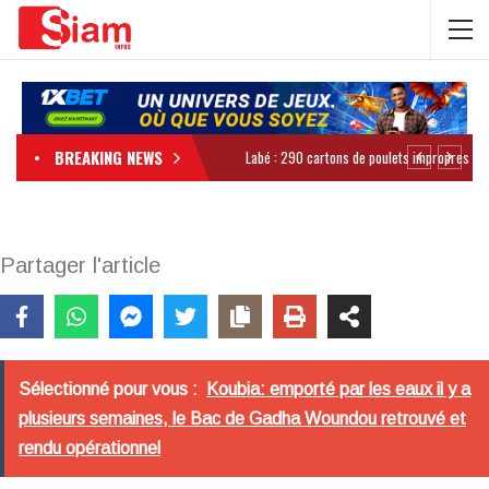
BREAKING NEWS
Partager l'article
Sélectionné pour vous :
Koubia: emporté par les eaux il y a
plusieurs semaines, le Bac de Gadha Woundou retrouvé et
rendu opérationnel