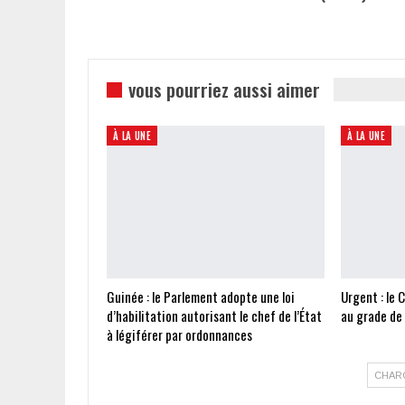
vous pourriez aussi aimer
À LA UNE
À LA UNE
Guinée : le Parlement adopte une loi
Urgent : le 
d’habilitation autorisant le chef de l’État
au grade de
à légiférer par ordonnances
CHAR