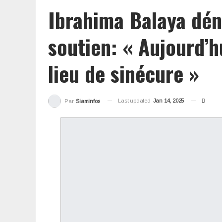
Ibrahima Balaya dé
soutien: « Aujourd’h
lieu de sinécure »
Last updated
Jan 14, 2025
Par
Siaminfos