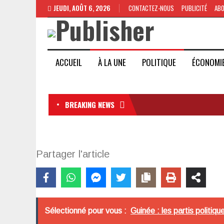
JEUDI, AOÛT 6, 2026
CONTACTEZ-NOUS
PUBLICITÉ
AB
ACCUEIL
À LA UNE
POLITIQUE
ÉCONOMI
BREAKING NEWS
Partager l'article
Sélectionné pour vous :
Guinée : les partis politiq