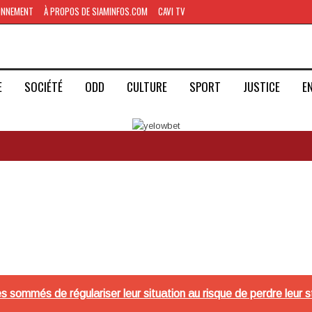
ONNEMENT
À PROPOS DE SIAMINFOS.COM
CAVI TV
E
SOCIÉTÉ
ODD
CULTURE
SPORT
JUSTICE
E
ues sommés de régulariser leur situation au risque de perdre leur s