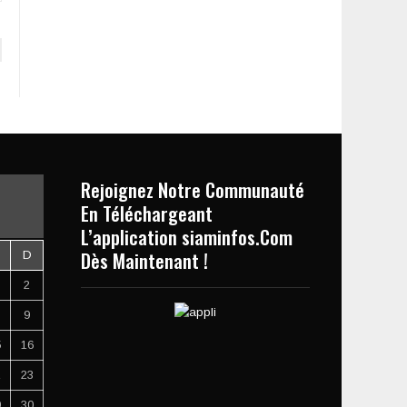
Rejoignez Notre Communauté
En Téléchargeant
L’application siaminfos.Com
Dès Maintenant !
D
2
9
5
16
2
23
9
30