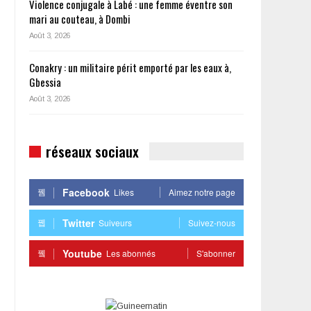
Violence conjugale à Labé : une femme éventre son
mari au couteau, à Dombi
Août 3, 2026
Conakry : un militaire périt emporté par les eaux à,
Gbessia
Août 3, 2026
réseaux sociaux
Facebook
Likes
Aimez notre page
Twitter
Suiveurs
Suivez-nous
Youtube
Les abonnés
S'abonner