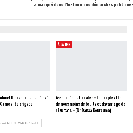
a manqué dans l’histoire des démarches politique
À LA UNE
Colonel Bienvenu Lamah élevé
Assemblée nationale : « Le peuple attend
 Général de brigade
de nous moins de bruits et davantage de
résultats » (Dr Dansa Kourouma)
GER PLUS D'ARTICLES