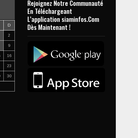
Rejoignez Notre Communauté
En Téléchargeant
L’application siaminfos.Com
Dès Maintenant !
D
2
9
5
16
2
23
9
30