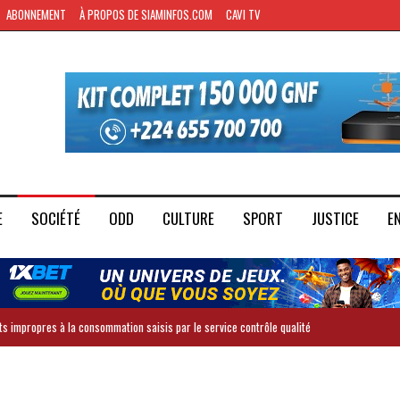
ABONNEMENT
À PROPOS DE SIAMINFOS.COM
CAVI TV
E
SOCIÉTÉ
ODD
CULTURE
SPORT
JUSTICE
E
ts impropres à la consommation saisis par le service contrôle qualité