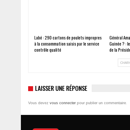
Labé : 290 cartons de poulets impropres
Général Ama
à la consommation saisis par le service
Guinée ? : l
contrôle qualité
de la Présid
CHAR
LAISSER UNE RÉPONSE
Vous devez
vous connecter
pour publier un commentaire.