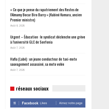
u
« Ce que je pense du rapatriement des Restes de
l’Almamy Bocar Biro Barry » (Kabiné Komara, ancien
Premier ministre)
Août 8, 2026
Urgent – Éducation : le syndicat déclenche une grève
à l’université GLC de Sonfonia
Août 7, 2026
Hafia (Labé) : un jeune conducteur de taxi-moto
sauvagement assassiné, sa moto volée
Août 7, 2026
réseaux sociaux
Facebook
Likes
Aimez notre page