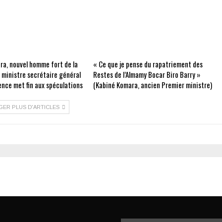
ra, nouvel homme fort de la
« Ce que je pense du rapatriement des
e ministre secrétaire général
Restes de l’Almamy Bocar Biro Barry »
ence met fin aux spéculations
(Kabiné Komara, ancien Premier ministre)
GER PLUS D'ARTICLES