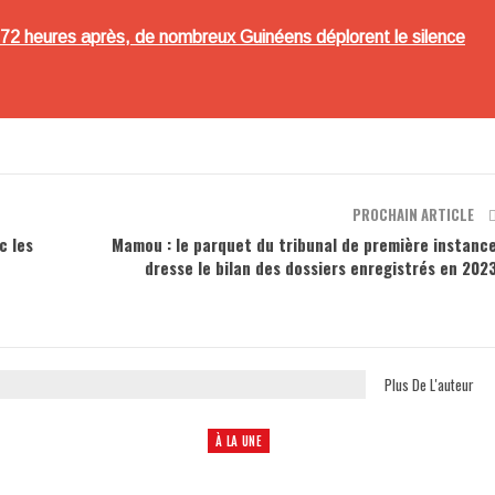
 72 heures après, de nombreux Guinéens déplorent le silence
PROCHAIN ARTICLE
c les
Mamou : le parquet du tribunal de première instanc
dresse le bilan des dossiers enregistrés en 202
Plus De L'auteur
À LA UNE