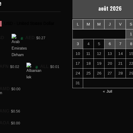
e
août 2026
USD - United States Dollar
L
M
M
J
V
S
1
SD
AED
$0.27
3
4
5
6
7
8
10
11
12
13
14
1
17
18
19
20
21
2
AFN
ALL
$0.02
$0.01
24
25
26
27
28
2
31
AMD
$0.00
« Juil
ANG
$0.56
AOA
$0.00