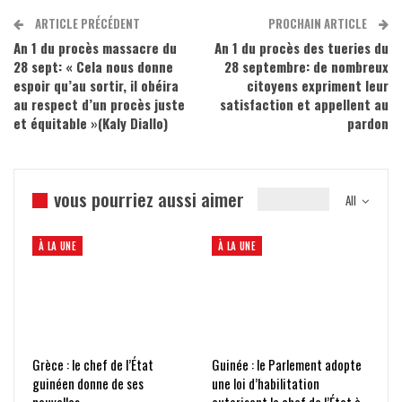
ARTICLE PRÉCÉDENT
PROCHAIN ARTICLE
An 1 du procès massacre du
An 1 du procès des tueries du
28 sept: « Cela nous donne
28 septembre: de nombreux
espoir qu’au sortir, il obéira
citoyens expriment leur
au respect d’un procès juste
satisfaction et appellent au
et équitable »(Kaly Diallo)
pardon
vous pourriez aussi aimer
All
À LA UNE
À LA UNE
Grèce : le chef de l’État
Guinée : le Parlement adopte
guinéen donne de ses
une loi d’habilitation
nouvelles
autorisant le chef de l’État à