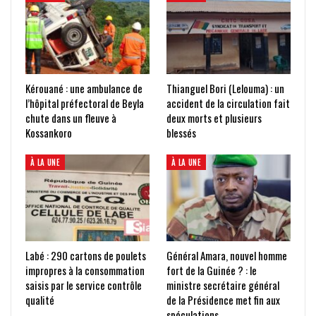
Kérouané : une ambulance de
Thianguel Bori (Lelouma) : un
l’hôpital préfectoral de Beyla
accident de la circulation fait
chute dans un fleuve à
deux morts et plusieurs
Kossankoro
blessés
À LA UNE
À LA UNE
Labé : 290 cartons de poulets
Général Amara, nouvel homme
impropres à la consommation
fort de la Guinée ? : le
saisis par le service contrôle
ministre secrétaire général
qualité
de la Présidence met fin aux
spéculations