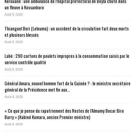
Kérouané : une ambulance de l’hôpital préfectoral de Beyla chute dans
un fleuve à Kossankoro
Août 9, 2026
Thianguel Bori (Lelouma) : un accident de la circulation fait deux morts
et plusieurs blessés
Août 9, 2026
Labé : 290 cartons de poulets impropres à la consommation saisis par le
service contrôle qualité
Août 8, 2026
Général Amara, nouvel homme fort de la Guinée ? : le ministre secrétaire
général de la Présidence met fin aux…
Août 8, 2026
« Ce que je pense du rapatriement des Restes de l’Almamy Bocar Biro
Barry » (Kabiné Komara, ancien Premier ministre)
Août 8, 2026