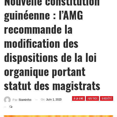
Nouvelle constitution
guinéenne : l’AMG
recommande la
modification des
dispositions de la loi
organique portant
statut des magistrats
À LA UNE
JUSTICE
SOCIÉTÉ
On
Juin 1, 2023
Par
Siaminfos